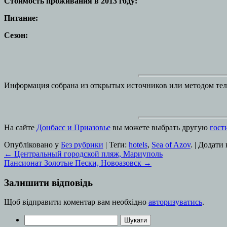
Стоимость проживания в 2013 году:
Питание:
Сезон:
Информация собрана из открытых источников или методом тел
На сайте
Донбасс и Приазовье
вы можете выбрать другую
гост
Опубліковано у
Без рубрики
| Теґи:
hotels
,
Sea of Azov
. | Додати
←
Центральный городской пляж, Мариуполь
Пансионат Золотые Пески, Новоазовск
→
Залишити відповідь
Щоб відправити коментар вам необхідно
авторизуватись
.
Пошук: