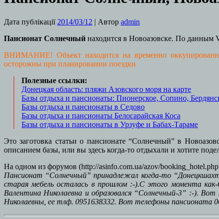
Дата публікації
2014/03/12
| Автор
admin
Пансионат Солнечный
находится в Новоазовске. По данным V
ВНИМАНИЕ! Объект находится на временно оккупированной 
осторожны при планировании поездки
Полезные ссылки:
Донецкая область: пляжи Азовского моря на карте
Базы отдыха и пансионаты: Пионерское, Сопино, Бердянс
Базы отдыха и пансионаты в Седово
Базы отдыха и пансионаты Белосарайская Коса
Базы отдыха и пансионаты в Урзуфе и Бабах-Тараме
Это заготовка статьи о пансионате “Солнечный” в Новоазо
описанием базы, или вы здесь когда-то отдыхали и хотите под
На одном из форумов (http://asinfo.com.ua/azov/booking_hotel.
Пансионат “Солнечный” принадлежал когда-то “Донецкшахто
старая мебель осталась в прошлом :-).С этого момента как
Валентина Николаевна и образовался “Солнечный-3” :-). Вот
Николаевны, ее тлф. 0951638332. Вот телефоны пансионата 062