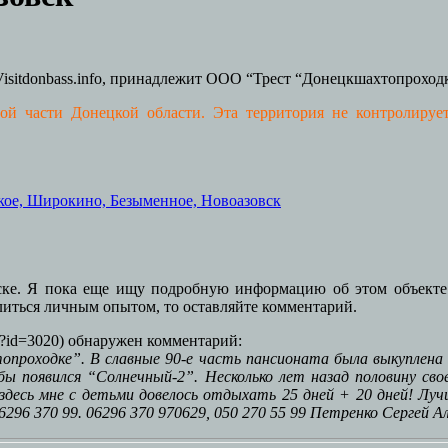
isitdonbass.info, принадлежит ООО “Трест “Донецкшахтопроход
части Донецкой области. Эта территория не контролирует
кое, Широкино, Безыменное, Новоазовск
вске. Я пока еще ищу подробную информацию об этом объекте.
елиться личным опытом, то оставляйте комментарий.
php?id=3020) обнаружен комментарий:
проходке”. В славные 90-е часть пансионата была выкуплена 
-бы появился “Солнечный-2”. Несколько лет назад половину с
 здесь мне с детьми довелось отдыхать 25 дней + 20 дней! Л
96 370 99. 06296 370 970629, 050 270 55 99 Петренко Сергей А