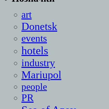
art
Donetsk
events
hotels
industry
Mariupol
people
PR