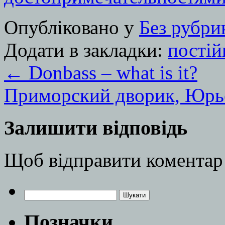
Опубліковано у
Без рубри
Додати в закладки:
постій
←
Donbass – what is it?
Приморский дворик, Юр
Залишити відповідь
Щоб відправити коментар
Пошук:
Позначки